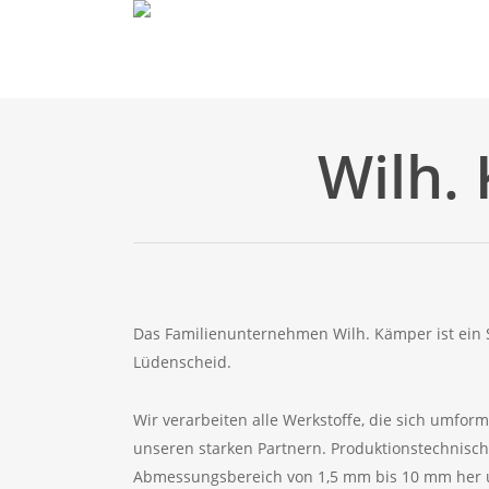
Skip
to
main
content
Wilh.
Das Familienunternehmen Wilh. Kämper ist ein S
Lüdenscheid.
Wir verarbeiten alle Werkstoffe, die sich umfor
unseren starken Partnern. Produktionstechnisch s
Abmessungsbereich von 1,5 mm bis 10 mm her u