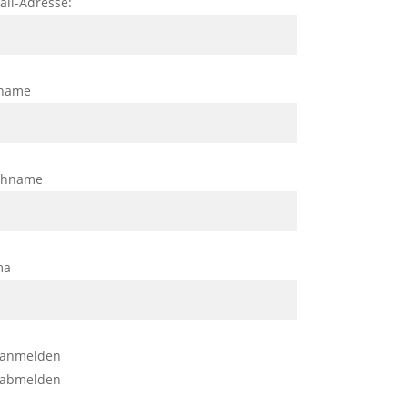
ail-Adresse:
name
chname
ma
anmelden
abmelden